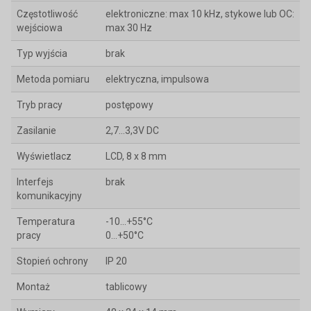
Częstotliwość
elektroniczne: max 10 kHz, stykowe lub OC:
wejściowa
max 30 Hz
Typ wyjścia
brak
Metoda pomiaru
elektryczna, impulsowa
Tryb pracy
postępowy
Zasilanie
2,7...3,3V DC
Wyświetlacz
LCD, 8 x 8 mm
Interfejs
brak
komunikacyjny
Temperatura
-10...+55°C
pracy
0...+50°C
Stopień ochrony
IP 20
Montaż
tablicowy