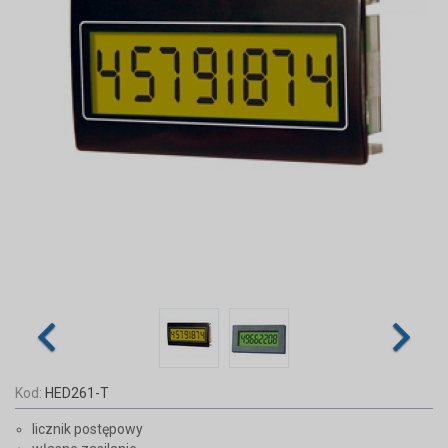
Kod:
HED261-T
licznik postępowy