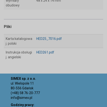
Wymiary
48 x 24 x 14 mm
obudowy
Pliki
Karta katalogowa
HED25_7016.pdf
j. polski
Instrukcja obsługi
HED261.pdf
j. angielski
SIMEX sp. z o.o.
ul. Wielopole 11
80-556 Gdańsk
(+48) 58 76-20-777
info@simex.pl
Godziny pracy: