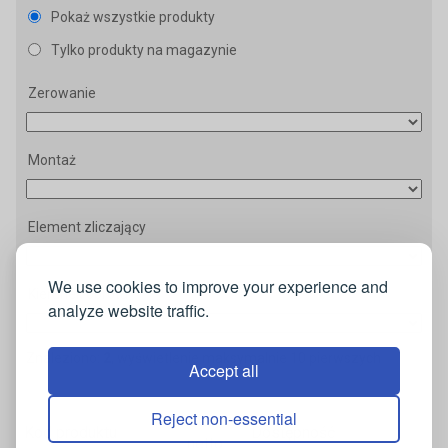
Pokaż wszystkie produkty
Tylko produkty na magazynie
Zerowanie
Montaż
Element zliczający
We use cookies to improve your experience and
Kierunek obrotu
analyze website traffic.
Znaleziono:
2
, wyświetlenie maksymalnie 10 pierwszych
Accept all
Reject non-essential
Cena
Kod produktu
Dostępność
netto