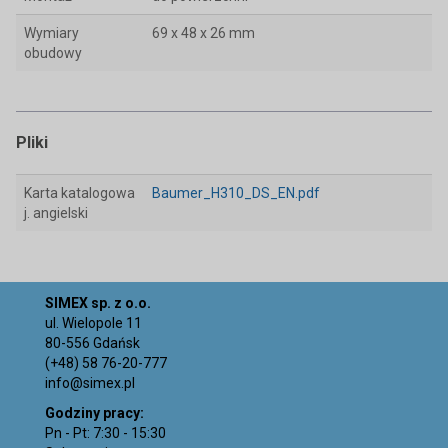
Wymiary
69 x 48 x 26 mm
obudowy
Pliki
Karta katalogowa
Baumer_H310_DS_EN.pdf
j. angielski
SIMEX sp. z o.o.
ul. Wielopole 11
80-556 Gdańsk
(+48) 58 76-20-777
info@simex.pl
Godziny pracy:
Pn - Pt: 7:30 - 15:30