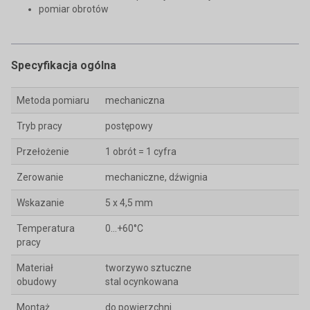
pomiar obrotów
Specyfikacja ogólna
Metoda pomiaru
mechaniczna
Tryb pracy
postępowy
Przełożenie
1 obrót = 1 cyfra
Zerowanie
mechaniczne, dźwignia
Wskazanie
5 x 4,5 mm
Temperatura
0...+60°C
pracy
Materiał
tworzywo sztuczne
obudowy
stal ocynkowana
Montaż
do powierzchni