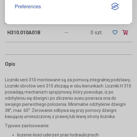
Preferences
H310.010A01A
--
0 szt.
H310.010A01B
--
0 szt.
Opis
Liczniki serii 310 montowane są za pomocą integralnej podstawy;
Liczniki obrotów serii 310 zliczają w obu kierunkach. Liczniki H 310
posiadają mechanizm sprężynowy, który powoduje, iż po
odchyleniu się dźwigni i po zliczeniu suwu powraca ona do
swojego pierwotnego położenia. Minimalne odchylenie dźwigni
38°, max. 60°. Zerowanie odbywa się przy pomocy dźwigni
kasującej umieszczonej z prawej lub lewej strony licznika.
Typowe zastosowanie:
liczenie ilości uderzeń pras hydraulicznych