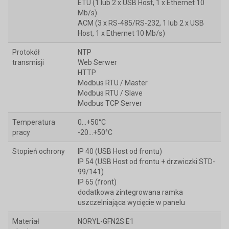
ETU (1 lub 2 x USB Host, 1 x Ethernet 10
Mb/s)
ACM (3 x RS-485/RS-232, 1 lub 2 x USB
Host, 1 x Ethernet 10 Mb/s)
Protokół
NTP
transmisji
Web Serwer
HTTP
Modbus RTU / Master
Modbus RTU / Slave
Modbus TCP Server
Temperatura
0...+50°C
pracy
-20…+50°C
Stopień ochrony
IP 40 (USB Host od frontu)
IP 54 (USB Host od frontu + drzwiczki STD-
99/141)
IP 65 (front)
dodatkowa zintegrowana ramka
uszczelniająca wycięcie w panelu
Materiał
NORYL-GFN2S E1