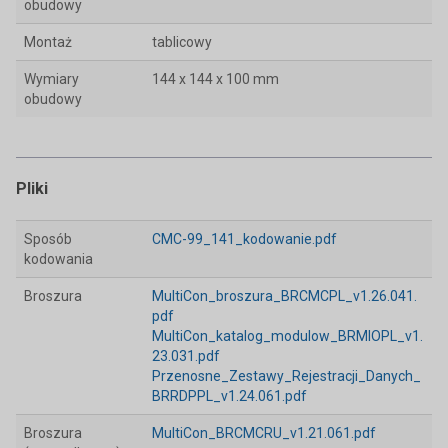
obudowy
Montaż
tablicowy
Wymiary
144 x 144 x 100 mm
obudowy
Pliki
Sposób
CMC-99_141_kodowanie.pdf
kodowania
Broszura
MultiCon_broszura_BRCMCPL_v1.26.041.
pdf
MultiCon_katalog_modulow_BRMIOPL_v1.
23.031.pdf
Przenosne_Zestawy_Rejestracji_Danych_
BRRDPPL_v1.24.061.pdf
Broszura
MultiCon_BRCMCRU_v1.21.061.pdf