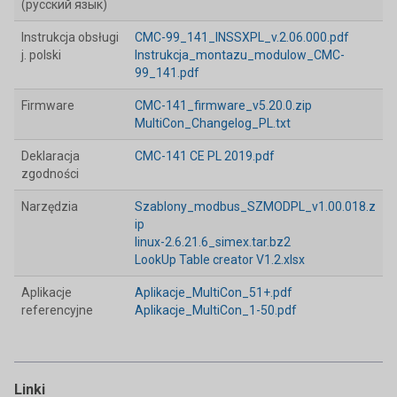
(русский язык)
Instrukcja obsługi
CMC-99_141_INSSXPL_v.2.06.000.pdf
j. polski
Instrukcja_montazu_modulow_CMC-
99_141.pdf
Firmware
CMC-141_firmware_v5.20.0.zip
MultiCon_Changelog_PL.txt
Deklaracja
CMC-141 CE PL 2019.pdf
zgodności
Narzędzia
Szablony_modbus_SZMODPL_v1.00.018.z
ip
linux-2.6.21.6_simex.tar.bz2
LookUp Table creator V1.2.xlsx
Aplikacje
Aplikacje_MultiCon_51+.pdf
referencyjne
Aplikacje_MultiCon_1-50.pdf
Linki