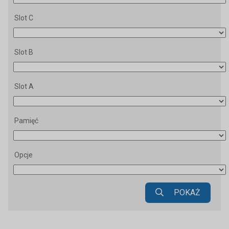
Slot C
Slot B
Slot A
Pamięć
Opcje
POKAŻ