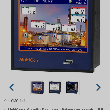
Kod:
CMC-141
MultiCon
=
Miernik
+
Regulator
+
Rejestrator danych
+
HMI
+