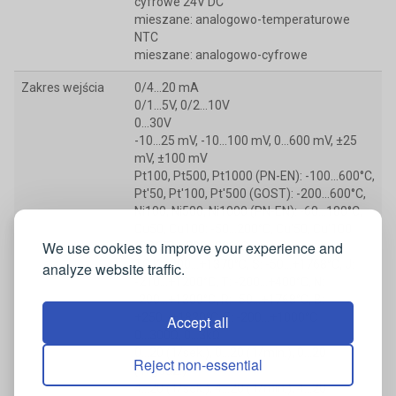
cyfrowe 24V DC
mieszane: analogowo-temperaturowe
NTC
mieszane: analogowo-cyfrowe
Zakres wejścia
0/4...20 mA
0/1...5V, 0/2...10V
0...30V
-10...25 mV, -10...100 mV, 0…600 mV, ±25
mV, ±100 mV
Pt100, Pt500, Pt1000 (PN-EN): -100...600°C,
Pt'50, Pt'100, Pt'500 (GOST): -200...600°C,
Ni100, Ni500, Ni1000 (PN-EN): -60...180°C,
Cu50, Cu100: -50...200°C, Cu'50, Cu'100
We use cookies to improve your experience and
(GOST): -200...200°C
TC K: -200...+1370°C, S: -50...+1768°C, J:
analyze website traffic.
-210...+1200°C, T: -200...+400°C, N:
-200...+1300°C, R: -50...+1768°C, B:
+250...+1820°C, E: -200...+1000°C
Accept all
0...300Ω, 0...3kΩ
0...20 (1/sek.), 0...20 (1/min.), 0...20
Reject non-essential
(1/godz.)
4...20 (1/sek.), 4...20 (1/min.), 4...20