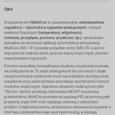
Opis
Urządzenia serii
MultiCon
to zaawansowane,
wielokanałowe
regulatory
/
rejestratory sygnałów analogowych
i różnych
wielkości fizycznych (
temperatury
,
wilgotności,
ciśnienia
,
przepływu
,
poziomu
,
prędkości
,
itp.)
, opracowane
specjalnie do złożonych aplikacji automatyki przemysłowej;
MultiCon CMC-141 posiada wszystkie cechy CMC-99, a oprócz
tego jeszcze większy ekran, jeszcze więcej wejść/wyjść, jeszcze
więcej kanałów logicznych.
Pomimo niewielkiej, kompaktowej obudowy urządzenie pozwala
na podłączenie do 72 wejść analogowych lub cyfrowych i dzięki
swojej konstrukcji użytkownik może samodzielnie skonfigurować
urządzenie przy wykorzystaniu szerokiego asortymentu różnych
modułów wejść/wyjść. Głębokość obudowy nadal wynosi tylko
100 mm. Oprócz zwykłego sterowania ON/OFF za pomocą
przekaźników, MultiCon pozwala na regulację PID za pomocą pętli
prądowej, wyjść SSR oraz regulację czasową z założonym
profilem. Dzięki kolorowemu, dotykowemu ekranowi korzystanie z
interfejsu użytkownika staje się przyjemnością, a obsługa