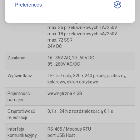
(1/godz.)
Preferences
Typ wyjścia
w zależności od konfiguracji:
max. 24 analogowych 4...20 mA
max. 36 przekaźnikowych 1A/250V
max. 18 przekaźnikowych 5A/250V
max. 72 SSR
24V DC
Zasilanie
16...35V AC, 19...50V DC
85...260V AC/DC
Wyświetlacz
TFT 5,7 cala, 320 x 240 pikseli, graficzny,
kolorowy, ekran dotykowy
Pojemność
wewnętrzna 4 GB
pamięci
Częstotliwość
0,1 s...24 h z rozdzielczością 0,1 s
rejestracji
Interfejs
RS-485 / Modbus RTU
komunikacyjny
port USB Host